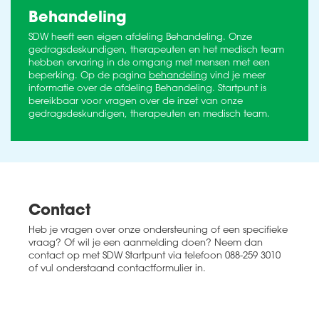
Behandeling
SDW heeft een eigen afdeling Behandeling. Onze
gedragsdeskundigen, therapeuten en het medisch team
hebben ervaring in de omgang met mensen met een
beperking. Op de pagina
behandeling
vind je meer
informatie over de afdeling Behandeling. Startpunt is
bereikbaar voor vragen over de inzet van onze
gedragsdeskundigen, therapeuten en medisch team.
Contact
Heb je vragen over onze ondersteuning of een specifieke
vraag? Of wil je een aanmelding doen? Neem dan
contact op met SDW Startpunt via telefoon 088-259 3010
of vul onderstaand contactformulier in.