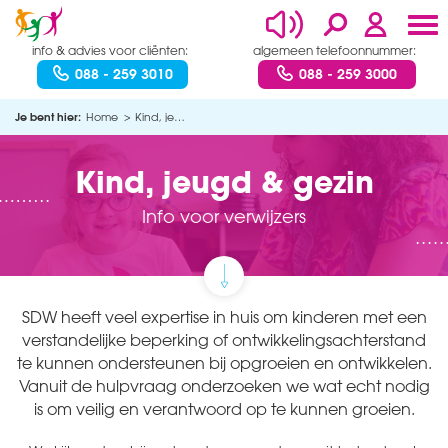
info & advies voor cliënten:
algemeen telefoonnummer:
088 - 259 3010
088 - 259 3000
Je bent hier:
Home
Kind, jeugd & gezin
Kind, jeugd & gezin
Info voor verwijzers
SDW heeft veel expertise in huis om kinderen met een
verstandelijke beperking of ontwikkelingsachterstand
te kunnen ondersteunen bij opgroeien en ontwikkelen.
Vanuit de hulpvraag onderzoeken we wat echt nodig
is om veilig en verantwoord op te kunnen groeien.