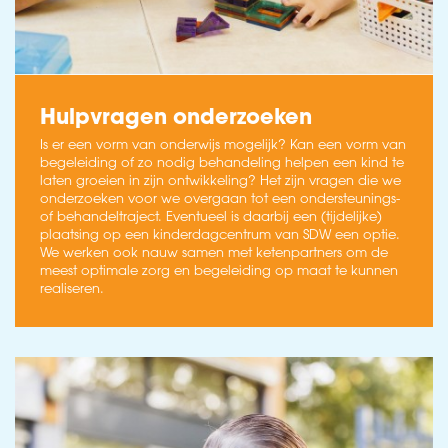
Hulpvragen onderzoeken
Is er een vorm van onderwijs mogelijk? Kan een vorm van
begeleiding of zo nodig behandeling helpen een kind te
laten groeien in zijn ontwikkeling? Het zijn vragen die we
onderzoeken voor we overgaan tot een ondersteunings-
of behandeltraject. Eventueel is daarbij een (tijdelijke)
plaatsing op een kinderdagcentrum van SDW een optie.
We werken ook nauw samen met ketenpartners om de
meest optimale zorg en begeleiding op maat te kunnen
realiseren.