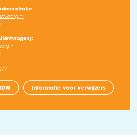
administratie
:
sdwzorg.nl
0
cliëntvragen):
org.nl
0
077
 SDW
Informatie voor verwijzers