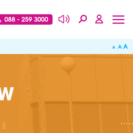
088 - 259 3000
A
A
A
DW