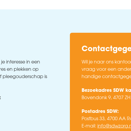
Contactgeg
je interesse in een
Wil je naar ons kantoo
ures en plekken op
vraag voor een andere
 of pleegouderschap is
handige contactgege
Bezoekadres SDW ka
:
Bovendonk 9, 4707 Z
Postadres SDW:
Postbus 33, 4700 AA 
E-mail:
info@sdwzorg.n