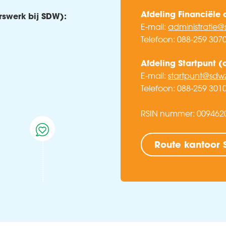
Afdeling Financiële 
erswerk bij SDW):
E-mail:
administratie@
Telefoon: 088-259 307
Afdeling Startpunt (
E-mail:
startpunt@sdwz
Telefoon: 088-259 301
RSIN nummer:
009462
Route kantoor