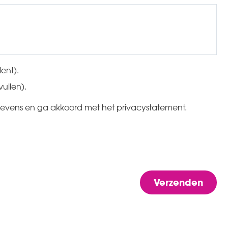
len!).
vullen).
gevens en ga akkoord met het privacystatement.
Verzenden