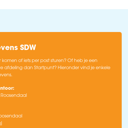
evens SDW
r komen of iets per post sturen? Of heb je een
 afdeling dan Startpunt? Hieronder vind je enkele
vens.
ntoor:
H Roosendaal
Roosendaal
l