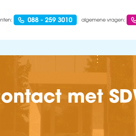
088 - 259 3010
ënten:
algemene vragen:
ontact met S