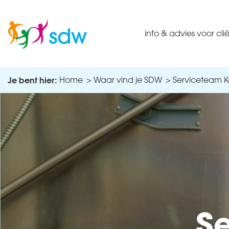
info & advies voor cli
Je bent hier:
Home
Waar vind je SDW
Serviceteam 
S