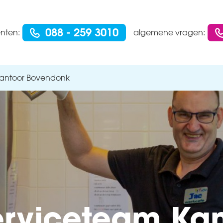
088 - 259 3010
ënten:
algemene vragen:
Kantoor Bovendonk
erviceteam Kan