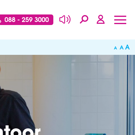
088 - 259 3000
A
A
A
toor