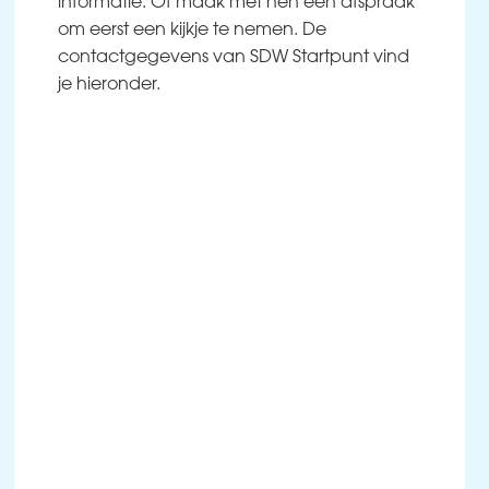
informatie. Of maak met hen een afspraak
om eerst een kijkje te nemen. De
contactgegevens van SDW Startpunt vind
je hieronder.