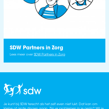
SDW Partners in Zorg
Lees meer over
SDW Partners in Zorg
Je kunt bij SDW terecht als het zelf even niet lukt. Dat kan om
kleine of grote dingen gaan. Zijn er problemen in je gezin? Wil je